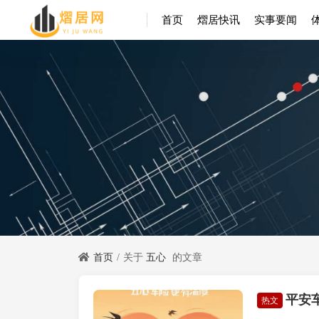
首页
熠居快讯
实事要闻
首页
关于
五心
的文章
平安车
熠居快讯
热文