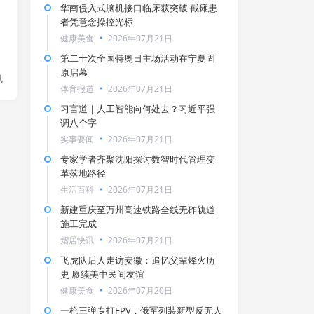
华南侵入式脑机接口临床获突破 截瘫患
者凭意念操控光标
健康美食
2026年07月21日
第二十次全国特奥日主场活动在宁夏固
原启幕
讯
体育报道
2026年07月21日
习言道｜人工智能向何处去？习近平强
调八个字
实事要闻
2026年07月21日
专家学者齐聚沈阳探讨数智时代管理变
革落地路径
生活百科
2026年07月21日
新建重庆至万州高速铁路全线无砟轨道
施工完成
熠居快讯
2026年07月21日
飞虎队后人走访安徽：追忆父辈烽火历
史 赓续美中民间友谊
健康美食
2026年07月20日
一枪三弹专打FPV，俄军列装新型反无人