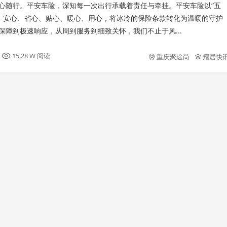
心随行。平安车险，深知每一次出行承载着责任与牵挂。平安车险以“五
— 安心、省心、贴心、暖心、用心，将冰冷的保险条款转化为温暖的守护
保障到极速响应，从周到服务到细致关怀，我们不止于风...
15.28 W 阅读
重庆聚途尚
熠居快