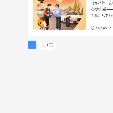
行车相伴，安
心”为承诺—
力量。从专业
2025-06-06
1
共 1 页