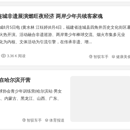
连城非遗展演燃旺夜经济 两岸少年共续客家魂
城8月5日电 (黄水林 江钰婷)8月4日，福建省连城县四角井历史文化街区
火热开演。活动融合非遗巡游、两岸青少年棒球交流、烟火市集多元业
化为内核、文体活动为引流引擎，在传承非遗、增...
3.36 K 阅读
智驭车手
健康美
营在哈尔滨开营
冰球协会青少年训练营(哈尔滨站·男女
北、内蒙古、黑龙江、山西、广东、
智驭车手
体育报道