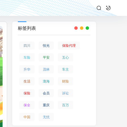
标签列表
四川
恒光
保险代理
车险
平安
五心
升华
茂林
车主
生活
渤海
财险
保险
会员
诉讼
保全
重庆
百万
中国
无忧
畅聊用车百态，解锁趣味互动｜平安好车主安安陪审团