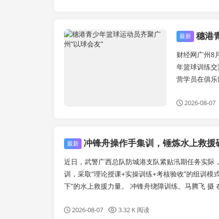
穗港
体育报道
最新
财经网广州8月
年篮球训练交
营学员在俱乐部
2026-08-07
冲锋舟操作手集训，锤炼水上救援
最新
近日，武警广西总队防城港支队紧贴汛期任务实际
训，采取“理论授课+实操训练+考核验收”的组训模
下”的水上救援力量。 冲锋舟绕障训练。马腾飞 摄 在
2026-08-07
3.32 K 阅读