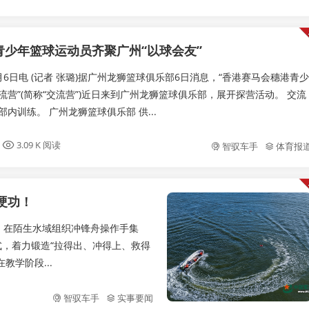
青少年篮球运动员齐聚广州“以球会友”
6日电 (记者 张璐)据广州龙狮篮球俱乐部6日消息，“香港赛马会穗港青少
流营”(简称“交流营”)近日来到广州龙狮篮球俱乐部，展开探营活动。 交流
内训练。 广州龙狮篮球俱乐部 供...
3.09 K 阅读
智驭车手
体育报
硬功！
，在陌生水域组织冲锋舟操作手集
式，着力锻造“拉得出、冲得上、救得
教学阶段...
智驭车手
实事要闻