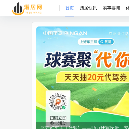
首页
熠居快讯
实事要闻
平安好车主【代驾】——助力球赛欢聚，安