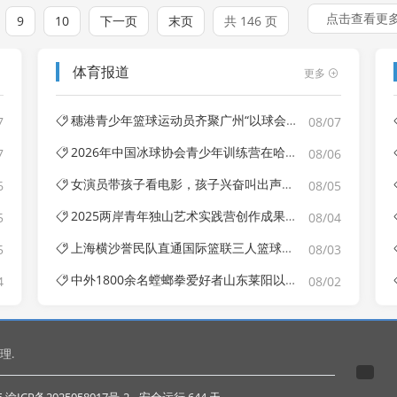
点击查看更
9
10
下一页
末页
共 146 页
体育报道
更多
穗港青少年篮球运动员齐聚广州“以球会友”
7
08/07
2026年中国冰球协会青少年训练营在哈尔滨开营
7
08/06
女演员带孩子看电影，孩子兴奋叫出声，散场后被观众淋奶油
6
08/05
2025两岸青年独山艺术实践营创作成果展在杭州开幕
5
08/04
上海横沙誉民队直通国际篮联三人篮球洪川挑战赛
5
08/03
中外1800余名螳螂拳爱好者山东莱阳以武会友
4
08/02
理.