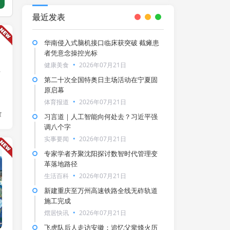
最近发表
华南侵入式脑机接口临床获突破 截瘫患
者凭意念操控光标
健康美食
2026年07月21日
西
第二十次全国特奥日主场活动在宁夏固
原启幕
体育报道
2026年07月21日
食
习言道｜人工智能向何处去？习近平强
调八个字
实事要闻
2026年07月21日
专家学者齐聚沈阳探讨数智时代管理变
实事要闻
革落地路径
生活百科
2026年07月21日
新建重庆至万州高速铁路全线无砟轨道
施工完成
熠居快讯
2026年07月21日
飞虎队后人走访安徽：追忆父辈烽火历