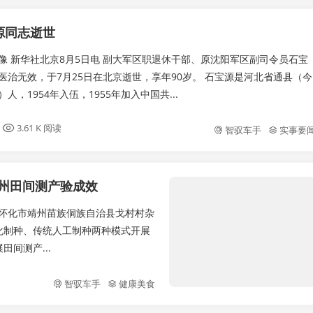
源同志逝世
像 新华社北京8月5日电 副大军区职退休干部、原沈阳军区副司令员石宝
医治无效，于7月25日在北京逝世，享年90岁。 石宝源是河北省通县（今
人，1954年入伍，1955年加入中国共...
3.61 K 阅读
智驭车手
实事要
靖州田间测产验成效
湖南怀化市靖州苗族侗族自治县戈村村杂
化制种、传统人工制种两种模式开展
间测产...
智驭车手
健康美食