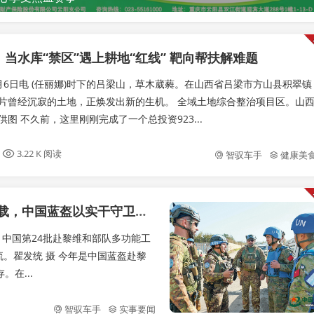
：当水库“禁区”遇上耕地“红线” 靶向帮扶解难题
月6日电 (任丽娜)时下的吕梁山，草木葳蕤。在山西省吕梁市方山县积翠镇
片曾经沉寂的土地，正焕发出新的生机。 全域土地综合整治项目区。山
图 不久前，这里刚刚完成了一个总投资923...
3.22 K 阅读
智驭车手
健康美
，中国蓝盔以实干守卫和平
统 中国第24批赴黎维和部队多功能工
。瞿发统 摄 今年是中国蓝盔赴黎
在...
智驭车手
实事要闻