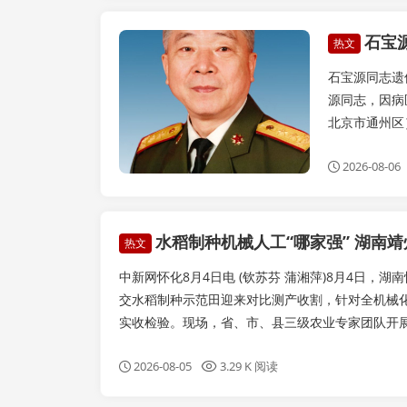
石宝
实事要闻
热文
石宝源同志遗
源同志，因病
北京市通州区）
2026-08-06
水稻制种机械人工“哪家强” 湖南
热文
中新网怀化8月4日电 (钦苏芬 蒲湘萍)8月4日，
交水稻制种示范田迎来对比测产收割，针对全机械
实收检验。现场，省、市、县三级农业专家团队开展田
2026-08-05
3.29 K 阅读