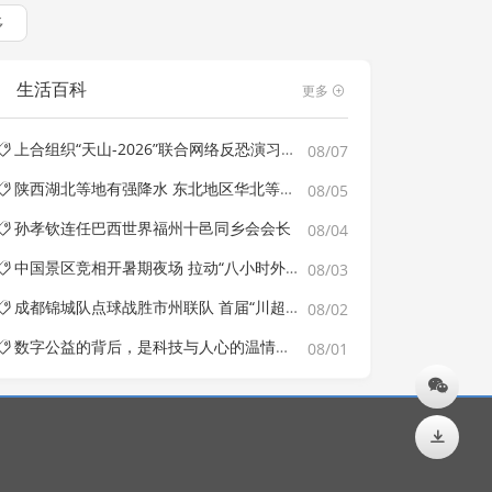
多
生活百科
更多
上合组织“天山-2026”联合网络反恐演习在新疆举行
08/07
陕西湖北等地有强降水 东北地区华北等地有强对流天气
08/05
孙孝钦连任巴西世界福州十邑同乡会会长
08/04
中国景区竞相开暑期夜场 拉动“八小时外”消费
08/03
成都锦城队点球战胜市州联队 首届“川超”收官
08/02
数字公益的背后，是科技与人心的温情交织
08/01