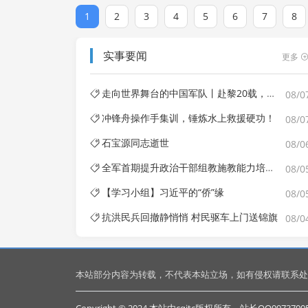
1
2
3
4
5
6
7
8
实事要闻
更多
走向世界舞台的中国军队丨赴黎20载，中国蓝盔以实干守卫和平
08/0
冲锋舟操作手集训，锤炼水上救援硬功！
08/0
石宝源同志逝世
08/0
全军首期提升政治干部组教施教能力培训班结业
08/0
【学习小组】习近平的“侨”缘
08/0
抗洪民兵回撤静悄悄 村民驱车上门送锦旗
08/0
本站部分内容为转载，不代表本站立场，如有侵权请联系处