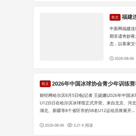
福建
健康美食
热文
中新网福建连
期非遗奇妙夜
态，以客家文
2026-08-06
2026年中国冰球协会青少年训练
热文
财经网哈尔滨8月5日电(记者 王妮娜)2026年中国
U12)5日在哈尔滨冰球馆正式开营。来自北京、河
湖北、新疆等8个省区市的58名U12运动员将展开...
2026-08-06
3.21 K 阅读