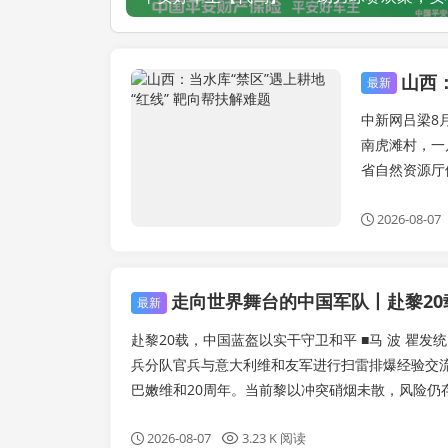
山西
健康美食
最新
中新网吕梁8
南虎滩村，一
省自然资源厅供
2026-08-07
走向世界舞台的中国军队丨赴黎20载
最新
赴黎20载，中国蓝盔以实干守卫和平 ■马 波 瞿发
兵分队官兵与意大利维和友军进行扫雷排爆经验交流
巴嫩维和20周年。当前黎以冲突硝烟未散，风险仍存。
2026-08-07
3.23 K 阅读