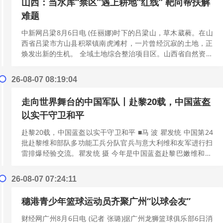
山西：当水库“禁区”遇上耕地“红线” 靶向帮扶解
难题
中新网吕梁8月6日电 (任丽娜)时下的吕梁山，草木葳蕤。在山
西省吕梁市方山县积翠镇南虎滩村，一片曾经沉寂的土地，正
焕发出新的生机。 全域土地综合整治项目区。山西省自然资源
厅供图 不久前，这里刚刚完...
[阅读更多]
26-08-07 08:19:04
走向世界舞台的中国军队丨赴黎20载，中国蓝盔
以实干守卫和平
赴黎20载，中国蓝盔以实干守卫和平 ■马 波 瞿发统 中国第24
批赴黎维和部队多功能工兵分队官兵与意大利维和友军进行扫
雷排爆经验交流。瞿发统 摄 今年是中国蓝盔赴黎巴嫩维和20
周年。当前黎以冲突硝...
[阅读更多]
26-08-07 07:24:11
穗港青少年篮球运动员齐聚广州“以球会友”
财经网广州8月6日电 (记者 张璐)据广州龙狮篮球俱乐部6日消