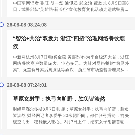
中国军网记者 张旺 胡丰磊 通讯员 武文治 谭欣龙 8月5日至6
日，武警部队“英雄路·新长征”宣传教育文化活动走进武警贵州
总队遵义支队。...
[阅读更多]
26-08-08 08:24:08
“智治+共治”双发力 浙江“四招”治理网络餐饮顽
疾
中新网杭州8月7日电(奚金燕 黄嘉韵)作为平台经济大省，浙江
网络餐饮商户数量庞大、业态多元。为针对网络餐饮“幽灵外
卖”、无堂食外卖后厨脏乱等顽疾，浙江省市场监督管理局从准
入把关、信息公示、智慧监管...
[阅读更多]
26-08-08 07:24:01
草原女射手：执弓向旷野，胜负皆淡然
财经网鄂尔多斯8月7日电 题：草原女射手：执弓向旷野，胜负
皆淡然 财经网记者李爱平 30米靶距间，都仁张弓搭箭，箭矢
破空而出，稳稳嵌入靶心。8月7日上午，结束女子射箭首轮比
试的她闭目静静休整，等待...
[阅读更多]