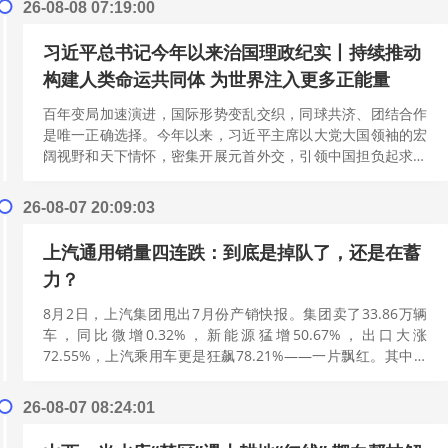
26-08-08 07:19:00
习近平总书记今年以来治国理政纪实丨持续推动
构建人类命运共同体 为世界注入更多正能量
百年变局加速演进，国际形势变乱交织，同球共济、团结合作
是唯一正确选择。今年以来，习近平主席以大党大国领袖的宏
阔视野和天下情怀，密集开展元首外交，引领中国担负起求和
平、谋发展、促合作、扬正义的时代使...
[阅读更多]
26-08-07 20:09:03
上汽通用销量四连跌：到底是掉队了，还是在蓄
力？
8月2日，上汽集团甩出7月份产销快报。集团卖了33.86万辆
车，同比微增0.32%，新能源猛增50.67%，出口大涨
72.55%，上汽乘用车更是狂飙78.21%——一片飘红。其中，
上汽通用。7月份...
[阅读更多]
26-08-07 08:24:01