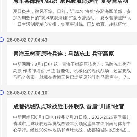
海军某部精心组织“乘风破浪海娃行”夏令营活动
夏日炎炎，微风不燥。日前，近80名“海娃”齐聚海军某部，参
加为期数日的“乘风破浪海娃行”夏令营活动。 夏令营按照部队
一日生活制度精心安排，集军事训练、国防教育、趣味研学于
一体，孩子们在教官带领下参...
[阅读更多]
26-08-02 07:04:43
青海玉树高原骑兵连：马踏冻土 兵守高原
中新网西宁8月1日电 题：青海玉树高原骑兵连：马踏冻土兵守
高原 作者祁增蓓 严楚 智能化、机械化的现代战场，还需要战
马吗？答案，就藏在青海玉树巴塘草原的阵阵马蹄声中。 7月
29日，航拍中国人民解放...
[阅读更多]
26-08-02 07:04:10
成都锦城队点球战胜市州联队 首届“川超”收官
中新网绵阳8月1日电 (程兆)7月31日晚，2025/2026赛季四川
省城市足球联赛冠军挑战赛暨年度颁奖盛典在绵阳南河体育中
心举行。经过90分钟攻防和点球大战，成都锦城队以5比4战胜
由其余20个市...
[阅读更多]