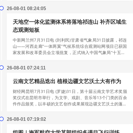
26-08-01 08:24:05
天地空一体化监测体系将落地祁连山 补齐区域生
态观测短板
中新网兰州7月31日电 (刘利民)甘肃省气象局31日披露，祁连
山——河西走廊“一体两翼”气候系统综合观测站网项目已获国
家发展和改革委员会立项批复，正式纳入中国气象局“十五五”
规划。该项目将搭建天地...
[阅读更多]
26-08-01 07:24:11
云南文艺精品迭出 植根边疆文艺沃土大有作为
财经网昆明7月31日电 (罗婕)31日，第十届云南文学艺术奖颁
奖仪式在昆明市举行，为文学、戏剧、音乐等13个门类的百余
件作品颁奖，以丰硕的文艺创作成果展现边疆文艺沃土的蓬勃
生机。 云南文学艺术奖是...
[阅读更多]
26-08-01 07:19:02
组图｜海军航空大学某部组织多课目飞行训练