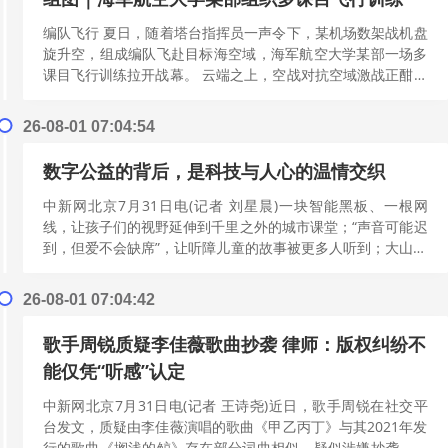
编队飞行 夏日，随着塔台指挥员一声令下，某机场数架战机盘
旋升空，组成编队飞赴目标海空域，海军航空大学某部一场多
课目飞行训练拉开战幕。 云端之上，空战对抗空域激战正酣。
红蓝双方你来我往、斗智斗勇，攻...
[阅读更多]
26-08-01 07:04:54
数字公益的背后，是科技与人心的温情交织
中新网北京7月31日电(记者 刘星晨)一块智能黑板、一根网
线，让孩子们的视野延伸到千里之外的城市课堂；“声音可能迟
到，但爱不会缺席”，让听障儿童的故事被更多人听到；大山深
处，孩子们通过AI描绘未来...
[阅读更多]
26-08-01 07:04:42
歌手周锐质疑李佳薇歌曲抄袭 律师：版权纠纷不
能仅凭“听感”认定
中新网北京7月31日电(记者 王诗尧)近日，歌手周锐在社交平
台发文，质疑由李佳薇演唱的歌曲《甲乙丙丁》与其2021年发
行的歌曲《搁浅的鲸》存在部分词曲相似，疑似涉嫌抄袭。随