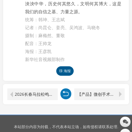
泱泱中华，历史何其悠久，文明何其博大，这是
我们的自信之基、力量之源。
统筹：韩珅、王志斌
记者：尚昆仑、姜亮、吴鸿波、马晓冬
摄制：麻翛然、董敬
配音：王帅龙
海报：王彦凯
新华社音视频部制作
海报
2026长春马拉松鸣枪开跑 2万跑者挑战全马
【产品】微创手术新突破：IntraSense™压力传感器，让介入手术更精准、更安全
本站部分内容为转载，不代表本站立场，如有侵权请联系处理.