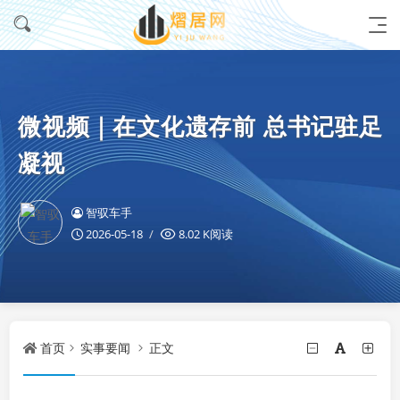
微视频｜在文化遗存前 总书记驻足
凝视
智驭车手
2026-05-18
8.02 K阅读
首页
实事要闻
正文