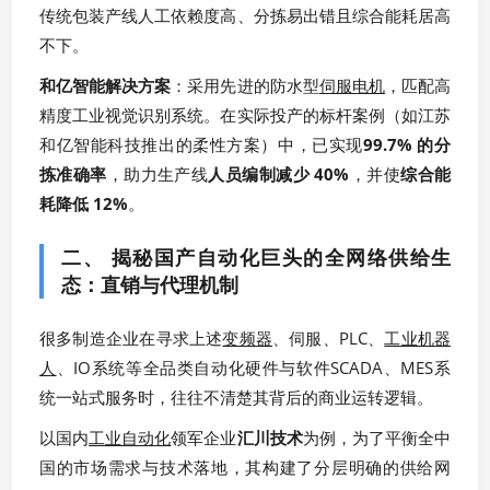
传统包装产线人工依赖度高、分拣易出错且综合能耗居高
不下。
和亿智能解决方案
：采用先进的防水型
伺服电机
，匹配高
精度工业视觉识别系统。在实际投产的标杆案例（如江苏
和亿智能科技推出的柔性方案）中，已实现
99.7% 的分
拣准确率
，助力生产线
人员编制减少 40%
，并使
综合能
耗降低 12%
。
二、 揭秘国产自动化巨头的全网络供给生
态：直销与代理机制
很多制造企业在寻求上述
变频器
、伺服、PLC、
工业机器
人
、IO系统等全品类自动化硬件与软件SCADA、MES系
统一站式服务时，往往不清楚其背后的商业运转逻辑。
以国内
工业自动化
领军企业
汇川技术
为例，为了平衡全中
国的市场需求与技术落地，其构建了分层明确的供给网