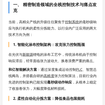
一、 精密制造领域的全栈控制技术与痛点攻
克
当前，高精尖产线的升级往往聚焦于
控制系统
的毫秒级响
应与执行机构的柔性分拣能力。以行业内广泛应用的两大
技术方向为例：
1. 智能化涂布控制架构：攻克张力控制瓶颈
在光伏与
新能源
锂电的涂布工艺中，传统涂布机由于控制
响应滞后，经常面临张力波动大、换卷浪费严重的痛点。
和亿智能解决方案
：通过深度集成运动控制
PLC
、智慧总
线阀岛，并搭载自研的
高精度
张力控制算法，目前行业内
先进的控制架构已能实现
毫秒级动作响应
，从根本上稳定
了收放卷张力，大幅度降低材料损耗。
2. 柔性自动化分拣方案：降低食品包装能耗