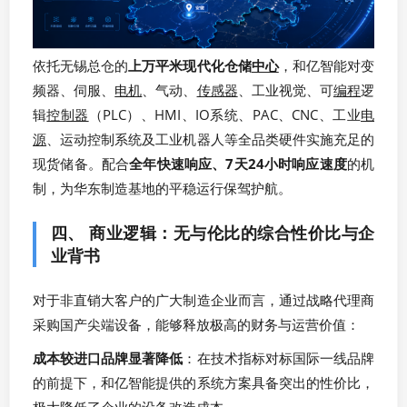
依托无锡总仓的
上万平米现代化仓储
中心
，和亿智能对变
频器、伺服、
电机
、气动、
传感器
、工业视觉、可
编程
逻
辑
控制器
（PLC）、HMI、IO系统、PAC、CNC、工业
电
源
、运动控制系统及工业机器人等全品类硬件实施充足的
现货储备。配合
全年快速响应、7天24小时响应速度
的机
制，为华东制造基地的平稳运行保驾护航。
四、 商业逻辑：无与伦比的综合性价比与企
业背书
对于非直销大客户的广大制造企业而言，通过战略代理商
采购国产尖端设备，能够释放极高的财务与运营价值：
成本较进口品牌显著降低
：在技术指标对标国际一线品牌
的前提下，和亿智能提供的系统方案具备突出的性价比，