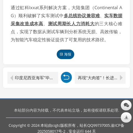
通过虹科Ixxat系列解决方案，大陆集团（Continental A
G）顺利破解了实车测试中
多总线协议兼容难
、
实车数据
采集改造成本高
、
测试周期长人力消耗大
的三大核心难
点，实现了数据从测试车辆到分析系统无损、高效传输，
为智能汽车稳定性验证提供了可复用的技术路径。
海报
印度尼西亚海军“毕玛苏吉”号风帆训练舰第三次访问上海
再现“大肉签”！长进光子上市狂涨1500%，单签盈利达32万
本站部分内容为转载，不代表本站立场，如有侵权请联系处理.
Copyright © 2024 本站由cqjtc版权所有，站长QQ99737005.
渝ICP备
2025058017号-2
. 安全运行
644
天