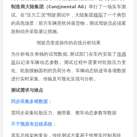
制造商大陆集团（Con
ti
nental AG）
举行了一场实车测
试。在“压力工况”驾驶测试中，大陆集团
模拟
了一个典型
的高危场景：前方车辆突然掉落货物，测试驾驶员必须紧
急制动并采取避让措施。
驾驶员变道操作的在线分析结果
为分析每次单独的试驾数据, 测试部门在车内安装了
传感
器
以记录车辆动态参数。测试过程中需要对轮胎压力变
化、轮胎接触面积的负荷分布、车辆动态轨迹等各项数据
进行实时采集、传输及可视化呈现与分析。
测试需求与难点
同步采集多维数据
：
需同步采集轮胎压力、侧滑量、整车动态参数等数据
不干预原有总线系统：
原车总线架构复杂，传统测试方案易干扰整车
控制系统