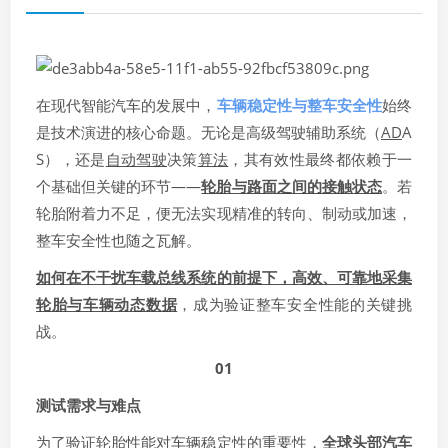
在现代智能汽车的发展中，
车辆稳定性与整车安全性
始终
是技术演进的核心命题。无论是高级驾驶辅助系统（
AD
A
S），还是
自动驾驶
决策
算法
，其有效性最终都依赖于一
个基础但关键的环节——
轮胎与路面之间的接触状态
。若
轮胎附着力不足，便无法实现精准的转向、制动或加速，
整车安全性也随之瓦解。
如何在不干扰车载总线系统的前提下，高效、可靠地采集
轮胎与车辆动态数据
，成为验证整车安全性能的关键挑
战。
01
测试需求与难点
为了验证轮胎性能对车辆稳定性的重要性，
全球头部汽车