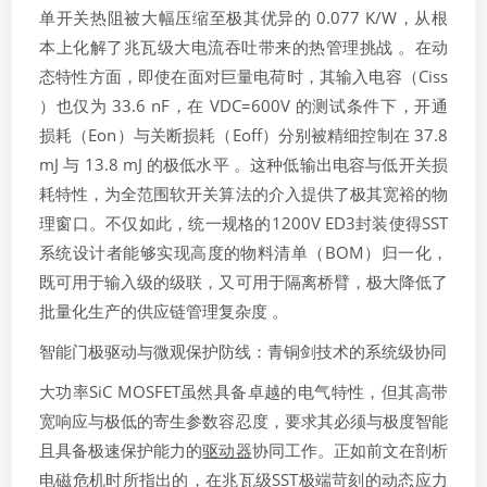
单开关热阻被大幅压缩至极其优异的 0.077 K/W，从根
本上化解了兆瓦级大电流吞吐带来的热管理挑战 。在动
态特性方面，即使在面对巨量电荷时，其输入电容（Ciss​
）也仅为 33.6 nF，在 VDC​=600V 的测试条件下，开通
损耗（Eon​）与关断损耗（Eoff​）分别被精细控制在 37.8
mJ 与 13.8 mJ 的极低水平 。这种低输出电容与低开关损
耗特性，为全范围软开关算法的介入提供了极其宽裕的物
理窗口。不仅如此，统一规格的1200V ED3封装使得SST
系统设计者能够实现高度的物料清单（BOM）归一化，
既可用于输入级的级联，又可用于隔离桥臂，极大降低了
批量化生产的供应链管理复杂度 。
智能门极驱动与微观保护防线：青铜剑技术的系统级协同
大功率SiC MOSFET虽然具备卓越的电气特性，但其高带
宽响应与极低的寄生参数容忍度，要求其必须与极度智能
且具备极速保护能力的
驱动器
协同工作。正如前文在剖析
电磁危机时所指出的，在兆瓦级SST极端苛刻的动态应力