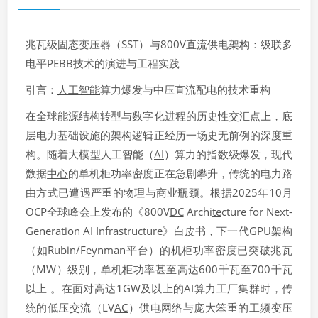
兆瓦级固态变压器（SST）与800V直流供电架构：级联多
电平PEBB技术的演进与工程实践
引言：
人工智能
算力爆发与中压直流配电的技术重构
在全球能源结构转型与数字化进程的历史性交汇点上，底
层电力基础设施的架构逻辑正经历一场史无前例的深度重
构。随着大模型人工智能（
AI
）算力的指数级爆发，现代
数据
中心
的单机柜功率密度正在急剧攀升，传统的电力路
由方式已遭遇严重的物理与商业瓶颈。根据2025年10月
OCP全球峰会上发布的《800V
DC
Archi
te
cture for Next-
Genera
ti
on AI Infrastructure》白皮书，下一代
GPU
架构
（如Rubin/Feynman平台）的机柜功率密度已突破兆瓦
（MW）级别，单机柜功率甚至高达600千瓦至700千瓦
以上 。在面对高达1GW及以上的AI算力工厂集群时，传
统的低压交流（LV
AC
）供电网络与庞大笨重的工频变压