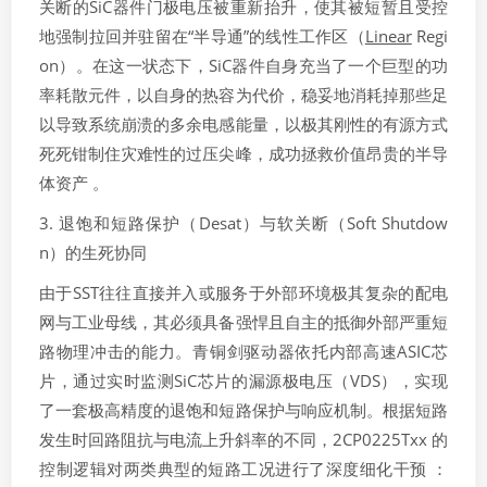
关断的SiC器件门极电压被重新抬升，使其被短暂且受控
地强制拉回并驻留在“半导通”的线性工作区（
Linear
Regi
on）。在这一状态下，SiC器件自身充当了一个巨型的功
率耗散元件，以自身的热容为代价，稳妥地消耗掉那些足
以导致系统崩溃的多余电感能量，以极其刚性的有源方式
死死钳制住灾难性的过压尖峰，成功拯救价值昂贵的半导
体资产 。
3. 退饱和短路保护（Desat）与软关断（Soft Shutdow
n）的生死协同
由于SST往往直接并入或服务于外部环境极其复杂的配电
网与工业母线，其必须具备强悍且自主的抵御外部严重短
路物理冲击的能力。青铜剑驱动器依托内部高速ASIC芯
片，通过实时监测SiC芯片的漏源极电压（VDS​），实现
了一套极高精度的退饱和短路保护与响应机制。根据短路
发生时回路阻抗与电流上升斜率的不同，2CP0225Txx 的
控制逻辑对两类典型的短路工况进行了深度细化干预 ：