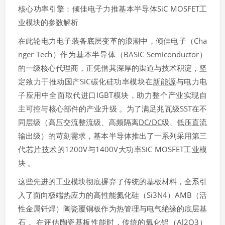
核心功率引擎：倾佳电子力推基本半导体SiC MOSFET工
业模块的参数解析
在此轮电力电子装备底层变革的浪潮中，倾佳电子（Cha
nger Tech）作为基本半导体（BASiC Semiconductor）
的一级核心代理商，正凭借其深厚的渠道与技术积淀，坚
定致力于推动国产SiC碳化硅功率模块在
新能源
与电力电
子应用中全面取代进口IGBT模块，助力整个产业实现自
主可控与核心部件的产业升级 。为了满足兆瓦级SST在不
同层级（高压交流整流级、高频隔离
DC/DC
级、低压直流
输出级）的苛刻需求，基本半导体推出了一系列采用第三
代
芯片技术
的1200V与1400V大功率SiC MOSFET工业模
块 。
这些先进的工业模块彻底摒弃了传统的基板材料，全系引
入了面向极端热应力的高性能氮化硅（Si3​N4​）AMB（活
性金属钎焊）陶瓷覆铜板作为热管理与电气绝缘的底层基
石 。在评估陶瓷基板性能时，传统的氧化铝（Al2​O3​）