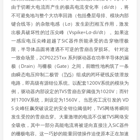
由于切断大电流而产生的极高电流变化率（di/dt），将
不可避免地与整个大功率回路（包括叠层母排、模块内部
键合线等）的杂散电感（Lσ​）发生剧烈相互作用，激发
出极具破坏性的过压尖峰（Vspike​=Lσ​⋅di/dt） 。如果这
一感应电压尖峰超越了SiC器件所能承受的击穿物理极
限，半导体晶圆将遭遇不可逆的雪崩击穿损坏。 针对这
一致命场景，2CP0225Txx 系列驱动器在功率半导体的漏
极（Drain）与栅极（Gate）之间，前瞻性地构筑了一条
由瞬态电压抑制二极管（
TVS
）组成的闭环硬线反馈泄放
电路，即高级有源钳位系统。以配套1200V系统的模块为
例，驱动器内部设定的TVS雪崩击穿阈值为1020V；而针
对1700V系统，则设定为1560V 。当恶劣工况引发的 VD
S​ 尖峰狂飙突破设定的安全钳位阈值时，TVS网络将瞬间
发生受控的雪崩击穿。大量激增的电流不仅被TVS网络安
全吸收，其中一部分高能电流将被逆向直接注入SiC器件
的栅极电容。这一巧妙的能量回馈操作迫使原本正在加速