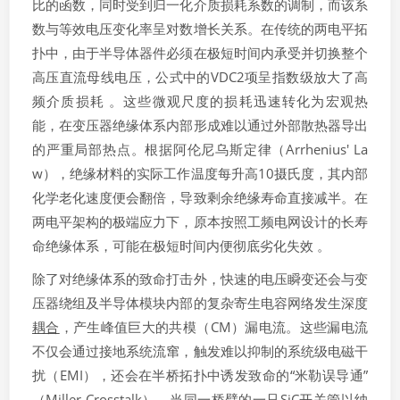
比的函数，同时受到归一化介质损耗系数的调制，而该系
数与等效电压变化率呈对数增长关系。在传统的两电平拓
扑中，由于半导体器件必须在极短时间内承受并切换整个
高压直流母线电压，公式中的VDC2​项呈指数级放大了高
频介质损耗 。这些微观尺度的损耗迅速转化为宏观热
能，在变压器绝缘体系内部形成难以通过外部散热器导出
的严重局部热点。根据阿伦尼乌斯定律（Arrhenius' La
w），绝缘材料的实际工作温度每升高10摄氏度，其内部
化学老化速度便会翻倍，导致剩余绝缘寿命直接减半。在
两电平架构的极端应力下，原本按照工频电网设计的长寿
命绝缘体系，可能在极短时间内便彻底劣化失效 。
除了对绝缘体系的致命打击外，快速的电压瞬变还会与变
压器绕组及半导体模块内部的复杂寄生电容网络发生深度
耦合
，产生峰值巨大的共模（CM）漏电流。这些漏电流
不仅会通过接地系统流窜，触发难以抑制的系统级电磁干
扰（EMI），还会在半桥拓扑中诱发致命的“米勒误导通”
（Miller C
ros
stalk）。当同一桥臂的一只SiC开关管以纳