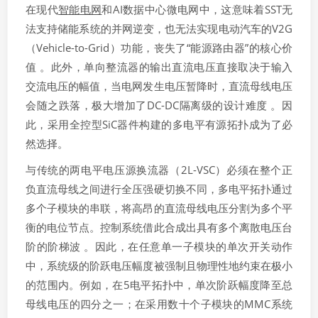
在现代
智能电网
和AI数据中心微电网中，这意味着SST无
法支持储能系统的并网逆变，也无法实现电动汽车的V2G
（Vehicle-to-Grid）功能，丧失了“能源路由器”的核心价
值 。此外，单向整流器的输出直流电压直接取决于输入
交流电压的幅值，当电网发生电压暂降时，直流母线电压
会随之跌落，极大增加了DC-DC隔离级的设计难度 。因
此，采用全控型SiC器件构建的多电平有源拓扑成为了必
然选择。
与传统的两电平电压源换流器（2L-VSC）必须在整个正
负直流母线之间进行全压强硬切换不同，多电平拓扑通过
多个子模块的串联，将高昂的直流母线电压分割为多个平
衡的电位节点。控制系统借此合成出具有多个离散电压台
阶的阶梯波 。因此，在任意单一子模块的单次开关动作
中，系统级的阶跃电压幅度被强制且物理性地约束在极小
的范围内。例如，在5电平拓扑中，单次阶跃幅度降至总
母线电压的四分之一；在采用数十个子模块的MMC系统