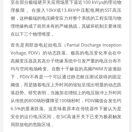
至在部分极端硬开关应用场景下逼近100 kV/μs的理论物
理极限 。在接入10kV或13.8kV中压配电网的SST高压
侧，这种极端的电压瞬变应力对整个系统的工程实现与物
理绝缘构成了前所未有的严峻挑战，其破坏机制主要体现
在以下三个物理维度 。
首先是局部放电起始电压（Partial Discharge Inception
Voltage, PDIV）的动态跌落。极高的电压变化率会在中
高频变压器及其高分子绝缘系统中引发严重的电压分布不
均与空间电场畸变。在数十千赫兹的高频PWM方波激励
下，PDIV不再是一个可以通过静态耐压测试获得的固定
阈值，而是随着电压上升时间的缩短呈现出明显的动态跌
落趋势。研究表明，当施加在绕组上的电压脉冲上升时间
从传统的800纳秒骤降至100纳秒时，PDIV阈值会发生约
6.5%的显著跌落。这意味着原本在传统器件下被认为是
安全的运行电压区间，在SiC高速开关下已变为极易触发
局部放电的危险区域 。