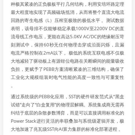
种极其紧凑的正负极板平行几何结构，利用安培环路定理
最大程度地实现了高频磁场抵消，从而将整个直流大电流
回路的寄生电感（L）压榨至极致的极低水平 。测试数据
表明，该母排不仅能够稳定承载1000V至2200V DC的直
流母线工作电压，更能在高达5.0KV AC/DC的绝缘耐压苛
刻测试中，保持60秒无任何物理击穿或沿面闪烁，且漏
电流严格控制在2mA以下 。极低的系统互联电感不仅极
大地减轻了驱动板上有源钳位电路在关断瞬间的能量吸收
负担，更赋予了PEBB方案清晰紧凑的三维结构，确保了
工业化大规模组装时电气性能的高度一致性与可重复性
。
通过系统级的PEBB化应用，SST的硬件研发范式从“黑盒
试错”走向了“白盒复用”的物理层解耦。系统集成商无需再
纠结于底层的杂散参数博弈，而是可以直接调用标准化的
Power Stack进行灵活的串联叠加与系统级逻辑开发，极
大地加速了兆瓦级SST向AI算力集群的标准化部署进程 。