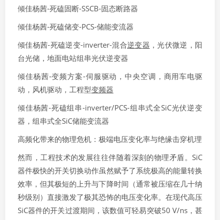
倾佳杨茜-死磕固断-SSCB-固态断路器
倾佳杨茜-死磕储变-PCS-储能变流器
倾佳杨茜-死磕逆变-inverter-混合
逆变器
，光伏微逆，阳
台光储，地面电站组串光伏逆变器
倾佳杨茜-变频方案-伺服驱动，中央空调，商用车电驱
动，风机驱动，工程型
变频器
倾佳杨茜-死磕组串-inverter/PCS-组串式全SiC光伏逆变
器，组串式全SiC储能变流器
高频化带来的物理危机：极端电压变化率与绝缘击穿机理
然而，工程技术的发展往往伴随着深刻的物理矛盾。SiC
器件极快的开关切换动作虽然赋予了系统极高的能量转换
效率，但其极短的上升与下降时间（通常被压缩在几十纳
秒级别）直接激发了极其恐怖的电压变化率。在现代高压
SiC器件的开关过渡期间，该数值可轻易突破50 V/ns，甚