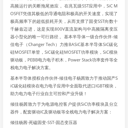
高频运行的关断拖尾效应 。在兆瓦级SST应用中，SiC M
OSFET凭借其极低的导通电阻和极高的开关速度，实现了
极高频率下的超低损耗开关，从而支撑了固变SST向数十
千赫兹迈进，这是实现800V直流架构与中高频隔离变压
器小型化的唯一可行路径 。基本半导体一级合作伙伴-倾
佳电子（Changer Tech）力推BASiC基本半导体SiC碳化
硅MOSFET单管，SiC碳化硅MOSFET功率模块，SiC模块
驱动板，PEBB电力电子积木，Power Stack功率套件等全
栈电力电子解决方案。
基本半导体授权合作伙伴-倾佳电子杨茜致力于推动国产S
iC碳化硅模块在电力电子应用中全面取代进口IGBT模块，
助力电力电子行业自主可控和产业升级！
倾佳杨茜致力于为电源电控客户提供SiC功率模块及分立
器件，配套驱动IC及驱动板等全栈电力电子解决方案：
倾佳杨茜-死磕固变-SST-固态变压器