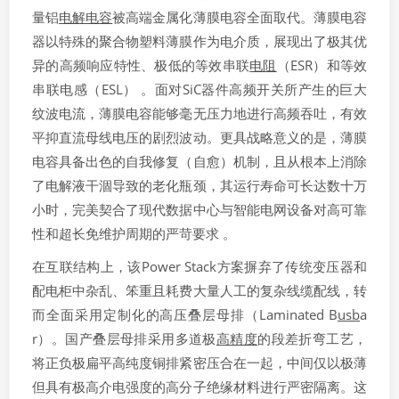
量铝
电解电容
被高端金属化薄膜电容全面取代。薄膜电容
器以特殊的聚合物塑料薄膜作为电介质，展现出了极其优
异的高频响应特性、极低的等效串联
电阻
（ESR）和等效
串联电感（ESL） 。面对SiC器件高频开关所产生的巨大
纹波电流，薄膜电容能够毫无压力地进行高频吞吐，有效
平抑直流母线电压的剧烈波动。更具战略意义的是，薄膜
电容具备出色的自我修复（自愈）机制，且从根本上消除
了电解液干涸导致的老化瓶颈，其运行寿命可长达数十万
小时，完美契合了现代数据中心与智能电网设备对高可靠
性和超长免维护周期的严苛要求 。
在互联结构上，该Power Stack方案摒弃了传统变压器和
配电柜中杂乱、笨重且耗费大量人工的复杂线缆配线，转
而全面采用定制化的高压叠层母排（Laminated B
usb
a
r）。国产叠层母排采用多道极
高精度
的段差折弯工艺，
将正负极扁平高纯度铜排紧密压合在一起，中间仅以极薄
但具有极高介电强度的高分子绝缘材料进行严密隔离。这