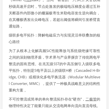
秒级高速开启时，节点处激发的极端电压梯度会通过互补
关断器件内部微小的栅漏极寄生米勒电容发生逆向耦合，
在其栅极诱发出尖峰电压，若超出阈值将瞬间引发桥臂直
通短路 。
级联多电平拓扑：降解电磁应力与实现灵活串联叠加的核
心路径
为了从根本上化解高频SiC性能释放与系统级绝缘可靠性
之间的深刻物理矛盾，学术界与产业界摒弃了传统两电平
整流的固有思维。在兆瓦级SST的中高压侧引入级联多电
平拓扑，特别是5电平及以上的级联H桥（Cascaded H-Br
idge, CHB）或模块化多电平换流器（Modular Multileve
l Converter, MMC），提供了一种极具战略意义的结构性
重构方案 。
不可控整流或简单的单向整流拓扑存在“硬伤”，
二极管
的
物理特性决定了能量只能从交流电网单向流向直流母线。