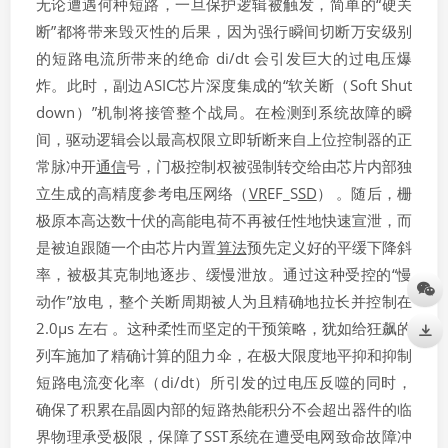
无论遭遇何种短路，一旦保护逻辑被触发，简单的“硬关
断”都将带来毁灭性的后果，因为强行瞬间切断万安级别
的短路电流所带来的绝命 di/dt 会引发巨大的过电压爆
炸。此时，副边ASIC芯片深度集成的“软关断（Soft Shut
down）”机制将接管整个战局。在检测到系统故障的瞬
间，驱动逻辑会以最高权限立即斩断来自上位控制器的正
常脉冲开
通信
号，门极控制权被强制转交给由芯片内部独
立生成的高精度参考电压网络（
VR
EF_S
SD
​） 。随后，栅
极原本高达数十伏的高能电荷不再被任性地快速宣泄，而
是被迫跟随一个由芯片内置
算法
预先定义好的平缓下降斜
率，被极其克制地逐步、缓慢泄放。通过这种受控的“慢
动作”放电，整个关断周期被人为且精确地拉长并控制在
2.0μs 左右 。这种柔性而坚定的干预策略，犹如给狂飙的
列车施加了精确计算的阻力伞，在极大限度地平抑和抑制
短路电流变化率（di/dt）所引发的过电压反噬的同时，
确保了积累在晶圆内部的短路热能积分不会超出器件的临
界物理承受极限，保障了SST系统在遭受电网致命故障冲