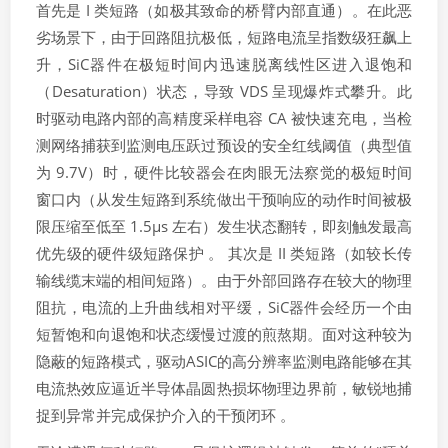
首先是 I 类短路（如极其致命的桥臂内部直通）。在此恶
劣场景下，由于回路阻抗极低，短路电流呈指数级狂飙上
升，SiC器件在极短时间内迅速脱离线性区进入退饱和
（Desaturation）状态，导致 VDS​ 呈现爆炸式攀升。此
时驱动电路内部的高精度采样电容 CA​ 被快速充电，当检
测网络捕获到监测电压跃过预设的安全红线阈值（典型值
为 9.7V）时，硬件比较器会在肉眼无法察觉的极短时间
窗口内（从发生短路到系统做出干预响应的动作时间被极
限压缩至低至 1.5μs 左右）发生状态翻转，即刻触发最高
优先级的硬件级短路保护 。 其次是 II 类短路（如较长传
输线缆末端的相间短路）。由于外部回路存在较大的物理
阻抗，电流的上升曲线相对平缓，SiC器件会经历一个由
短暂饱和向退饱和状态缓慢过渡的煎熬期。面对这种较为
隐蔽的短路模式，驱动ASIC的高分辨率监测电路能够在其
电流热效应逼近半导体晶圆热损坏物理边界前，敏锐地捕
捉到异常并完成保护介入的干预闭环 。