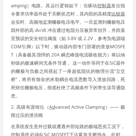
amping）电路。其运行逻辑如下：当驱动
控制器
发出指
令要求功率器件处于关断状态时，其内部的高精度
比较器
会实时、高频地监测栅极电压电平。一旦监测到栅极电压
因外部的高 dv/dt 冲击通过电阻分压被异常抬升，并跌落
至预设的安全钳位阈值（如 3.8V 或 2.2V，参考负电源端
COM引脚）以下时，驱动器内部专门部署的泄放MOSFE
T（具备极其强悍的 20A 瞬态峰值电流吸收能力）将以纳
秒级的极速瞬间无条件导通 。这一动作等同于在SiC器件
的栅极与负极之间搭起了一座超低阻抗的物理分流“立交
桥”，将所有致命的米勒耦合电流悉数导入泄放回路，死
死钳住栅极电压，彻底杜绝了高频条件下的寄生误导通隐
患。
2. 高级有源钳位（
Ad
vanced Active Clamping）—— 极
限过压的泄洪阀
在系统发生意外过载或遭遇外部短路的极端恶劣工况下，
控制系统必须向SiC MOSFET下达紧急关断指令。此时，