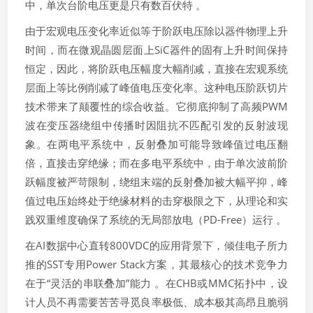
中，单次台阶电压更是只有数百伏特 。
由于宏观电压变化率近似等于阶跃电压除以器件物理上升
时间，而在微观晶圆层面上SiC器件的固有上升时间保持
恒定，因此，将阶跃电压幅度大幅削减，直接在宏观系统
层面上等比例削减了峰值电压变化率。这种电压阶跃切片
技术带来了颠覆性的综合收益。它彻底抑制了高频PWM
波在变压器绕组中传播时因阻抗不匹配引发的反射波现
象。在两电平系统中，反射叠加可能导致峰值过电压翻
倍，直接击穿绝缘；而在多电平系统中，由于单次波前阶
跃幅度被严苛限制，绕组末端的反射叠加被大幅平抑，峰
值过电压始终处于绝缘材料的击穿极限之下，从理论和实
践双重维度确保了系统的无局部放电（PD-Free）运行 。
在AI数据中心直转800VDC的应用背景下，倾佳电子所力
推的SST专用Power Stack方案，其最核心的技术竞争力
在于“灵活的串联叠加”能力 。在CHB或MMC拓扑中，设
计人员不再需要苦苦寻觅良率极低、成本极其高昂且脆弱