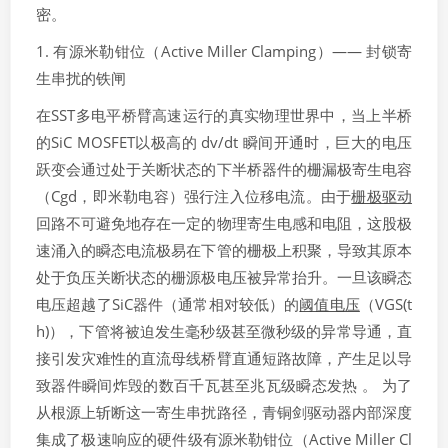
密。
1. 有源米勒钳位（Active Miller Clamping）—— 封锁寄
生串扰的铁闸
在SST多电平桥臂高速运行的真实物理世界中，当上半桥
的SiC MOSFET以极高的 dv/dt 瞬间开通时，巨大的电压
跃变会通过处于关断状态的下半桥器件的栅漏极寄生电容
（Cgd​，即米勒电容）强行注入位移电流。由于
栅极驱动
回路不可避免地存在一定的物理寄生电感和电阻，这股极
速涌入的瞬态电流极易在下管的栅极上积聚，导致其原本
处于负压关断状态的栅源极电压被异常抬升。一旦该瞬态
电压超越了SiC器件（通常相对较低）的
阈值电压
（VGS(t
h)​），下管将被迫发生毫秒级甚至微秒级的异常导通，直
接引发灾难性的直流母线桥臂直通短路故障，产生足以导
致器件瞬间炸毁的数百千瓦甚至兆瓦级瞬态发热 。 为了
从根源上斩断这一寄生串扰路径，青铜剑驱动器内部深度
集成了极速响应的硬件级有源米勒钳位（Active Miller Cl