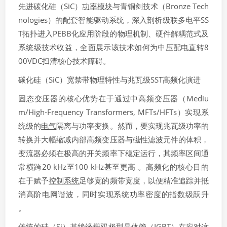
先进碳化硅（SiC）
功率模块
与青铜剑技术（Bronze Tech
nologies）的配套智能驱动系统，深入剖析级联多电平SS
T拓扑进入PEBB化应用阶段的物理机制、硬件解耦范式及
系统级技术收益，全面展示该技术如何为中压配电直转8
00VDC扫清核心技术障碍。
碳化硅（SiC）宽禁带物理特性与兆瓦级SST高频化演进
固态变压器的核心优势在于通过中高频变压器（Mediu
m/High-Frequency Transformers, MFTs/HFTs）实现系
统级的
电气
隔离与功率变换。然而，要实现兆瓦级功率的
转换并大幅缩减内部高频变压器与磁性滤波元件的体积，
变流器必须在极高的开关频率下稳定运行，其频率区间通
常横跨20 kHz至100 kHz甚至更高 。高频化的核心目的
在于赋予
控制系统
足够宽的频带宽度，以便精准追踪并抵
消高阶电网谐波，同时实现系统功率密度的指数级跃升
。
传统的硅（Si）基绝缘栅双极型
晶体管
（
IGBT
）在应对这