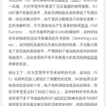
一高频、大功率需求时遭遇了无法逾越的物理极限。Si-I
GBT属于双极型器件，其电导调制效应虽然降低了导通压
降，但在关断过程中，由于基区少数载流子的复合需要一
定的弛豫时间，不可避免地会产生显著的拖尾
电流
（Tail
Current） 。当开关频率跨越10 kHz的阈值时，这种持续
存在的拖尾电流会导致极高的开关损耗（Switching Loss
es）。这些损耗迅速转化为难以耗散的热量，不仅极大降
低了变流器的系统效率，严重限制了被动散热组件的体积
缩减潜力，还迫使系统不得不依赖庞大的直流链路
电容器
来吸收纹波 。
相比之下，作为宽禁带半导体材料的代表，碳化硅（Si
C）在材料层面上展现出了颠覆性的优势。SiC的临界击穿
电场强度是硅的十倍，电子饱和漂移速度是硅的两倍，而
热导率更是达到了硅的三倍以上 。这种材料科学的革命
使得基于多子导
电机
制的SiC
MOSFET
能够在提供与IGBT
相同甚至更高额定耐压和电流密度的同时，彻底消除阻碍