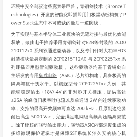
环境中安全驾驭这些宽禁带巨兽，青铜剑技术（Bronze T
echnologies）开发的智能化即插即用门极驱动板构筑了P
ower Stack生态中不可或缺的最后一道防线 。
为了实现与基本半导体工业模块的无缝对接与最优化效能
释放，倾佳电子推荐采用青铜剑针对E2B等封装的 2CD0
210T12x0 系列双通道驱动器，以及专门针对大功率ED3
封装模块量身定制的 2CP0215T12A0 与 2CP0225Txx 系
列即插即用型智能驱动板 。这些驱动器均基于青铜剑自
主研发的专用
集成电路
（ASIC）芯片组构建，具备极高的
隔离与抗干扰水平。以旗舰型号 2CP0225Txx 为例，其
能够稳定输出 +18V/-4V 的非对称开关栅压，提供高达
±25A 的峰值门极吞吐电流以及单通道 2W 的连续驱动功
率，支持的最高开关频率可直达 200 kHz，且原副边绝缘
耐压高达 5000 Vac，完全满足电网级高频高压隔离规范
。除了硬核的驱动输出能力，驱动器ASIC内部深度集成的
多维微观保护逻辑才是保障SST系统长治久安的核心机