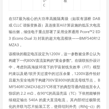
0°
板
C
在SST最为核心的大功率高频隔离级（如双有源桥 DAB
或 CLLC 谐振变换器）及连接至AI计算设施的低压大电流
输出侧，倾佳电子重点部署了采用业界通用 Pcore™2 ED
3 (Econo Dual 3) 封装的超大电流模块——BMF540R12
MZA3 。
该模块的额定电压设定为1200V，这一参数被业界公认为
构建下一代800V直流架构的“黄金参数”。在级联拓扑设计
中，考虑到高海拔环境下的宇宙射线失效率（FIT）模型
约束以及硬/软开关过渡中的过压余量，1200V器件恰好
且最为安全地用于构建700V至800V的直流母线节点 。B
MF540R12MZA3在25°C环境下的典型导通内阻低至令人
惊叹的 2.2 mΩ，在90°C的高温壳温（TC​）下依然能够持
续稳定输出 540A 的庞大直流电流 。其内部经过极限优
化的并联与芯片贴装工艺，使得结到外壳（Rth(j−c)​）的