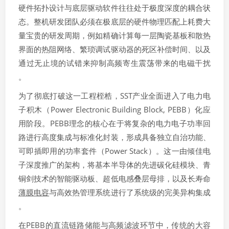
硬件拓扑设计与底层驱动软件往往处于极度深度的耦合状
态。整机研发团队必须在极底层的硬件物理匹配上耗费大
量宝贵的研发周期，例如精确计算每一层陶瓷基板和散热
界面的热阻网络、繁琐调试驱动器的死区补偿时间、以及
通过无止境的试错来抑制高频寄生震荡带来的电磁干扰
。
为了彻底打破这一工程桎梏，SST产业全面进入了电力电
子积木（Power Electronic Building Block, PEBB）化应
用阶段。PEBB理念的核心在于将复杂的电力电子功率回
路进行高度集成与标准化封装，形成具备独立自治功能、
可即插即用的功率套件（Power Stack）。这一由倾佳电
子深度推广的架构，将基本半导体的先进碳化硅模块、青
铜剑技术的智能驱动板、超低电感叠层母排，以及长寿命
薄膜电容
与高效热管理系统进行了系统级的完美异构集成
。
在PEBB的直流链路储能与高频滤波环节中，传统的大容