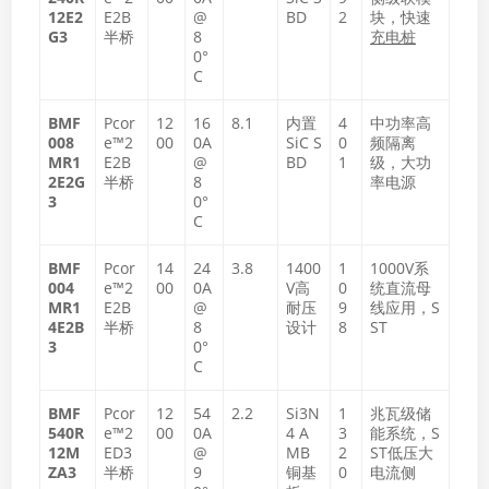
12E2
E2B
@
BD
2
块，快速
G3
半桥
8
充电桩
0°
C
BMF
Pcor
12
16
8.1
内置
4
中功率高
008
e™2
00
0A
SiC S
0
频隔离
MR1
E2B
@
BD
1
级，大功
2E2G
半桥
8
率电源
3
0°
C
BMF
Pcor
14
24
3.8
1400
1
1000V系
004
e™2
00
0A
V高
0
统直流母
MR1
E2B
@
耐压
9
线应用，S
4E2B
半桥
8
设计
8
ST
3
0°
C
BMF
Pcor
12
54
2.2
Si3​N
1
兆瓦级储
540R
e™2
00
0A
4​ A
3
能系统，S
12M
ED3
@
MB
2
ST低压大
ZA3
半桥
9
铜基
0
电流侧