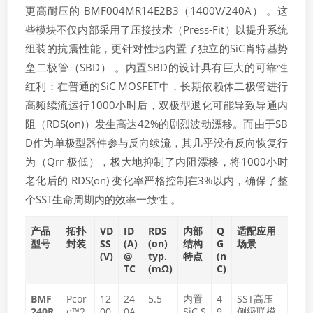
更高耐压的 BMF004MR14E2B3（1400V/240A） 。这
些模块不仅内部采用了压接技术（Press-Fit）以提升系统
组装的抗震性能，更针对性地内置了独立的SiC肖特基势
垒二极管（SBD） 。内置SBD的设计具有巨大的可靠性
红利：在普通的SiC MOSFET中，长期依赖体二极管进行
高频续流运行1000小时后，双极型退化可能导致导通内
阻（RDS(on)​）发生高达42%的剧烈波动漂移。而由于SB
D作为单极型器件参与反向续流，其几乎没有反向恢复行
为（Qrr​ 极低），极大地抑制了内阻漂移，将1000小时
老化后的 RDS(on)​ 变化率严格控制在3%以内，确保了整
个SST生命周期内的效率一致性 。
产品
拓扑
VD
ID​
RDS
内部
Q
适配应用
型号
封装
SS​
(A)
(on)​
结构
G​
场景
(V)
@
typ.
特点
(n
TC​
(mΩ)
C)
BMF
Pcor
12
24
5.5
内置
4
SST高压
240R
e™2
00
0A
SiC S
9
侧级联模