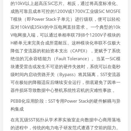
的10kV以上超高压SiC芯片。相反，通过将高度标准化、
成熟可靠且成本可控的1200V或1700V工业级SiC MOSFE
T模块（即Power Stack子单元）进行级联，便可以轻松
应对10kV或35kV的中压电网直挂需求 。一个典型的10k
V电网接入端，可以通过单相串联7到8个1200V子模块的
H桥单元来完美合成所需耐压。这种模块化串联不仅极大
降低了变流器的初始资本支出（CAPEX），更赋予了系统
绝佳的冗余容错能力（Fault Tolerance）。当某一SiC模
块遭受雷击或发生不可逆的硬件失效时，系统可以在毫秒
级时间内启动旁路开关（Bypass）将其隔离，SST变流器
可在极短的降额适应后继续安全运行，彻底避免了因单一
器件损坏导致数据中心整机系统性宕机的灾难性事故 。
PEBB化应用阶段：SST专用Power Stack的硬件解耦与异
构集成
在兆瓦级SST拓扑从学术界实验室走向数据中心商用落地
的进程中，传统的电力电子研发范式遭遇了空前的阻力。