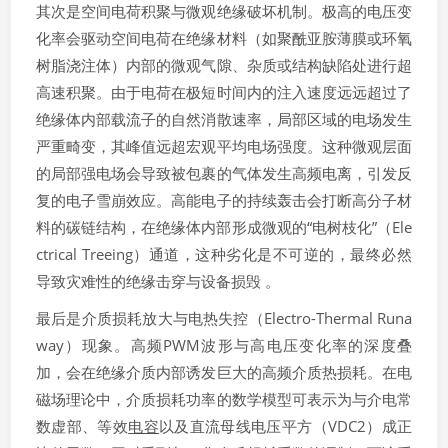
其次是空间电荷积聚与微观绝缘破坏机制。极高的电压变
化率会驱动空间电荷在绝缘材料（如聚酰亚胺薄膜或环氧
树脂浇注体）内部的微观气隙、杂质或结构缺陷处进行超
高速积聚。由于电荷在极短时间内的注入速度远远超过了
绝缘体内部载流子的自然消散速率，局部区域的电场发生
严重畸变，其峰值远超宏观平均电场强度。这种微观层面
的局部强电场会导致被包裹的气体发生高频电离，引发反
复的电子雪崩效应。高能电子的持续轰击会打断高分子材
料的碳链结构，在绝缘体内部形成微观的“电树枝化”（Ele
ctrical Treeing）通道，这种劣化是不可逆的，最终必然
导致灾难性的绝缘击穿与设备损毁 。
最后是介质损耗放大与电热失控（Electro-Thermal Runa
way）现象。高频PWM波形与高电压变化率的深度叠
加，会在绝缘介质内部诱发巨大的高频介质热损耗。在电
磁场理论中，介质损耗功率的数学模型可表示为与介电常
数虚部、等效
电容
以及直流母线电压平方（VDC2​）成正