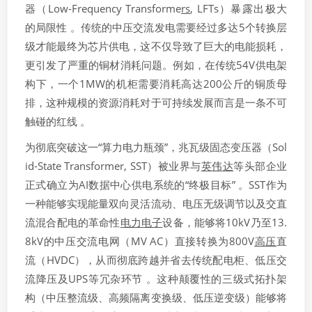
器（Low-Frequency Transforme
rs
, LFTs）暴露出极大
的局限性 。传统的中压交流发电需要经过多达5个转换层
级才能最终为芯片供电，这不仅导致了巨大的电能损耗，
更引发了严重的铜材消耗问题。例如，在传统54V供电架
构下，一个1MW的机柜需要消耗高达200公斤的铜质母
排，这种规模的资源消耗对于可持续发展而言是一条不可
触碰的红线 。
为彻底突破这一“算力电力瓶颈”，兆瓦级固态变压器（Sol
id-State Transformer, SST）被业界与
英伟达
等头部企业
正式确立为AI数据中心供电系统的“终极目标” 。SST作为
一种能够实现能量双向灵活流动、电压无级调节以及交直
流混合配电的革命性
电力电子
设备，能够将10kV乃至13.
8kV的中压交流电网（MV AC）直接转换为800V
高压
直
流（HVDC），从而彻底跨越并省去传统配电柜、低压交
流降压及UPS等冗杂环节 。这种颠覆性的三级式拓扑架
构（中压整流级、高频隔离变换级、低压逆变级）能够将