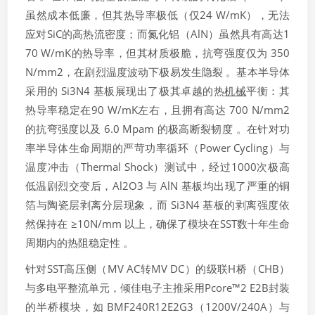
虽然成本低廉，但其热导率极低（仅24 W/mK），无法
应对SiC的高热流密度；而氮化铝（AlN）虽然具有高达1
70 W/mK的热导率，但其材质极脆，抗弯强度仅为 350
N/mm2，在剧烈温度波动下极易发生隐裂 。基本半导体
采用的 Si3​N4​ 基板展现出了极其卓越的热
机械
平衡：其
热导率稳定在90 W/mK左右，且拥有高达 700 N/mm2
的抗弯强度以及 6.0 Mpam​ 的极高断裂韧度 。在针对功
率半导体生命周期的严苛功率循环（Power Cycling）与
温度冲击（Thermal Shock）测试中，经过1000次极高
低温剧烈交变后，Al2​O3​ 与 AlN 基板均出现了严重的铜
箔与陶瓷层剥离分层现象，而 Si3​N4​ 基板的剥离强度依
然保持在 ≥10N/mm 以上，确保了模块在SST数十年生命
周期内的热阻稳定性 。
针对SST高压侧（MV AC转MV DC）的级联H桥（CHB）
与多电平整流单元，倾佳电子主推采用Pcore™2 E2B封装
的半桥模块，如 BMF240R12E2G3（1200V/240A）与